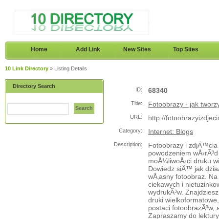
Home
Add Link
New Sites
Top Sites
10 Link Directory
» Listing Details
Directory Search
ID:
68340
Title:
Fotoobrazy - jak tworz
Search
URL:
http://fotoobrazyizdje
Category:
Internet: Blogs
Description:
Fotoobrazy i zdjÄ™cia
powodzeniem wÅ›rÃ³d k
moÅ¼liwoÅ›ci druku wi
Dowiedz siÄ™ jak dzia
wÅ‚asny fotoobraz. Na
ciekawych i nietuzinko
wydrukÃ³w. Znajdziesz
druki wielkoformatowe,
postaci fotoobrazÃ³w,
Zapraszamy do lektury